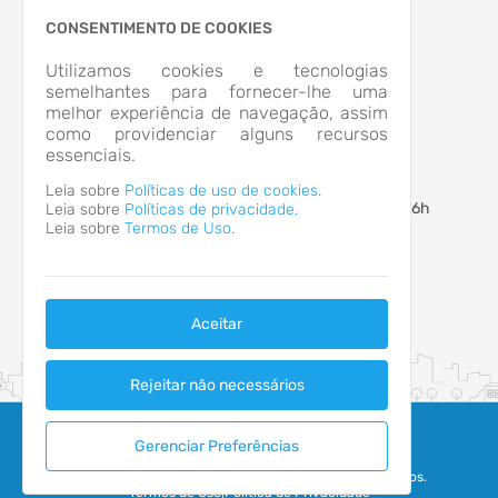
LOCALIZAÇÃO
RUA JORGE LACERDA, Nº 75, CENTRO
CONSENTIMENTO DE COOKIES
São Bento do Sul/SC
CEP: 89.280-902
Utilizamos cookies e tecnologias
Abrir no Mapa
semelhantes para fornecer-lhe uma
melhor experiência de navegação, assim
CONTATOS
como providenciar alguns recursos
(47) 3631-6000
essenciais.
ouvidoria@saobentodosul.sc.gov.br
HORÁRIO DE ATENDIMENTO
Leia sobre
Políticas de uso de cookies.
Segunda-feira a Sexta-feira
8h às 12h - 13h às 16h
Leia sobre
Políticas de privacidade.
Leia sobre
Termos de Uso.
Aceitar
Rejeitar não necessários
Gerenciar Preferências
2026 - IPM Sistemas Ltda. Todos os Direitos Reservados.
Termos de Uso
|
Política de Privacidade