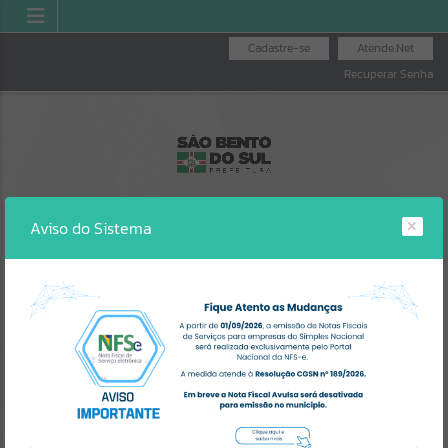
Cadastre-se
Atende.Net
Recuperar Senha
Aviso do Sistema
IPTU
AGENDA DE OBRAS
ILUMINAÇÃO
PÚBLICA
Erro
SISTEMA
Gerenciamento do Sistema
CÓDIGO DA MENSAGEM:
EST-000040
Ocorreu um erro de script: