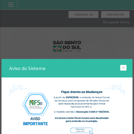
Cadastre-se
Atende.Net
Recuperar Senha
Aviso do Sistema
IPTU
AGENDA DE OBRAS
ILUMINAÇÃO
PÚBLICA
Erro
SISTEMA
Gerenciamento do Sistema
CÓDIGO DA MENSAGEM:
EST-000040
Ocorreu um erro de script: