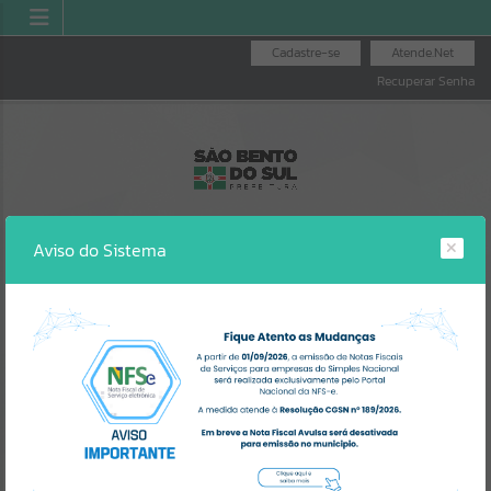
Cadastre-se
Atende.Net
Recuperar Senha
Aviso do Sistema
IPTU
AGENDA DE OBRAS
ILUMINAÇÃO
PÚBLICA
Erro
SISTEMA
Gerenciamento do Sistema
CÓDIGO DA MENSAGEM:
EST-000040
Ocorreu um erro de script: