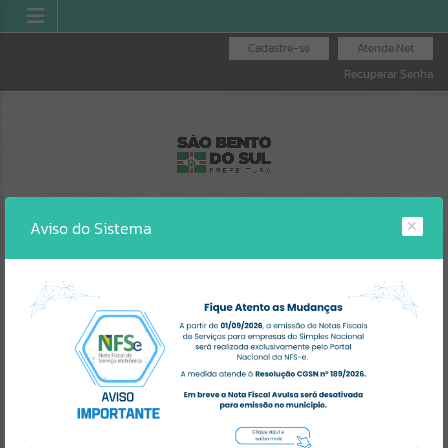
Cadastre-se
Atende.Net
Recuperar Senha
Aviso do Sistema
IPTU
AGENDA DE OBRAS
ILUMINAÇÃO
PÚBLICA
Erro
SISTEMA
Gerenciamento do Sistema
CÓDIGO DA MENSAGEM:
EST-000040
Ocorreu um erro de script: