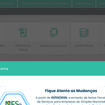
AUTARQUIAS
PORTAL DA TRANSPARENCIA - PREFEITURA
DIÁRIO OFICIAL
POR
RAS
NOTA FISCAL
EDITAIS DE RH
PROCESSOS DIGITAIS
AVULSA
stema
ACESSO À INFORMAÇÃO
A
A
-
A
+
ACESSO À INFORMAÇÃO
Por favor, aguarde...
Erro
SISTEMA
Gerenciamento do Sistema