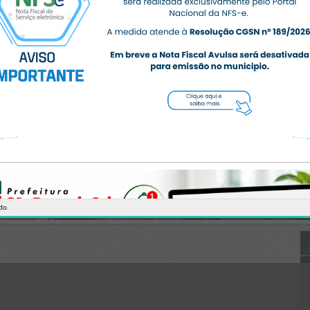
CÓDIGO DA MENSAGEM:
EST-000040
Ocorreu um erro de script:
Uncaught SyntaxError: Unexpected token '('
https://saobentodosul.atende.net/https:/saobentodosul.atende.net/ci
dadao/pagina/gabinete-do-
prefeito/static/bundle/wpo_index_2_base_l2_portal_editores_sync_
5eb6fc88aedd2c0492c3fe2a4e62a014.js?v=8c7ab5bb:47
Verificar Mais Detalhes
OK
do.