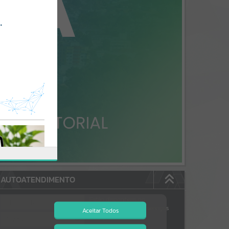
AUTOATENDIMENTO
Estão disponíveis no
autoatendimento
90
serviços
Aceitar Todos
dos quais...