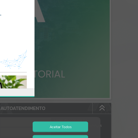
AUTOATENDIMENTO
Estão disponíveis no
autoatendimento
90
serviços
Aceitar Todos
dos quais...