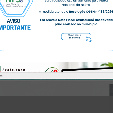
CÓDIGO DA MENSAGEM:
EST-000040
Ocorreu um erro de script:
Uncaught SyntaxError: Unexpected token '('
https://saobentodosul.atende.net/https:/saobentodosul.atende.net/ci
dadao/pagina/procon/static/bundle/wpo_index_2_base_l2_portal_e
ditores_sync_5eb6fc88aedd2c0492c3fe2a4e62a014.js?
v=8c7ab5bb:47
Verificar Mais Detalhes
OK
do.