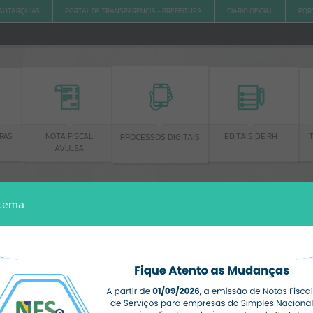
AUTARQUIAS
PORTAL DA TRANSPARENCIA - PREFEITURA
DIÁRIO OFICIAL
POR
RAS
NOTA FISCAL
EDITAIS DE RH
PROCESSOS DIGITAIS
AVULSA
stema
ACESSO À INFORMAÇÃO
A
A
-
A
+
ACESSO À INFORMAÇÃO
Por favor, aguarde...
Erro
SISTEMA
Gerenciamento do Sistema